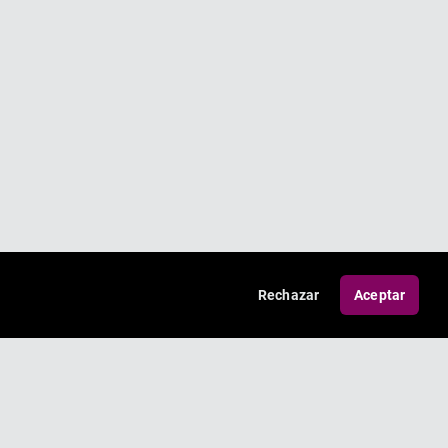
Rechazar
Aceptar
TÉRMINOS Y CONDICIONES
PROTECCIÓN DE MENORES
PRIVACIDAD